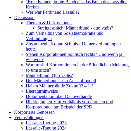
"Rote Fahnen, bunte Bänder" - das Buch des Lassalle-
Kreises
Wer war Ferdinand Lassalle?
Diskussion
Themen & Diskussionen
Streitgespräch: Männerbund - quo vadis?
Zum Verhältnis von Sozialdemokratie und
Verbindungen
Zusammenhalt ohne Schmiss: Damenverbindungen
heute
Stehen Korporationen politisch rechts? Und wenn ja -
wie weit?
Warum sind Korporationen in der öffentlichen Meinung
so umstritten?
Männerbund: Quo vadis?
Der Männerbund – ein Auslaufmodell
Haben Männerbünde Zukunft? – Ja!
Literaturhinweise
Dokumentation über Dachverbände
Überlegungen zum Verhältnis von Parteien und
Korporationen am Beispiel der SPD
Korporierte Genossen
Veranstaltungen
Lassalle-Tagung 2025
Lassalle-Tagung 2024