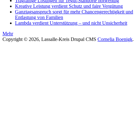
Tragfähige Lösungen für Tegut-Standorte notwendig
Kreative Leistung verdient Schutz und faire Vergütung
Ganztagsanspruch sorgt für mehr Chancengerechtigkeit und
Entlastung von Familien
Lambda verdient Unterstützung – und nicht Unsicherheit
Mehr
Copyright © 2026, Lassalle-Kreis Drupal CMS
Cornelia Boenigk
.