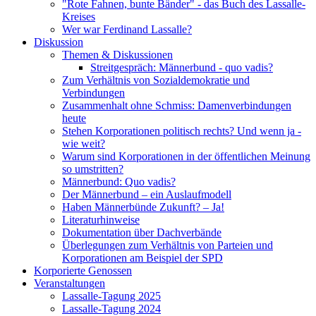
"Rote Fahnen, bunte Bänder" - das Buch des Lassalle-
Kreises
Wer war Ferdinand Lassalle?
Diskussion
Themen & Diskussionen
Streitgespräch: Männerbund - quo vadis?
Zum Verhältnis von Sozialdemokratie und
Verbindungen
Zusammenhalt ohne Schmiss: Damenverbindungen
heute
Stehen Korporationen politisch rechts? Und wenn ja -
wie weit?
Warum sind Korporationen in der öffentlichen Meinung
so umstritten?
Männerbund: Quo vadis?
Der Männerbund – ein Auslaufmodell
Haben Männerbünde Zukunft? – Ja!
Literaturhinweise
Dokumentation über Dachverbände
Überlegungen zum Verhältnis von Parteien und
Korporationen am Beispiel der SPD
Korporierte Genossen
Veranstaltungen
Lassalle-Tagung 2025
Lassalle-Tagung 2024