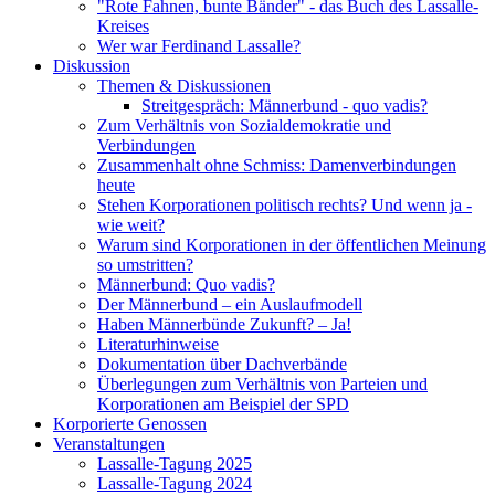
"Rote Fahnen, bunte Bänder" - das Buch des Lassalle-
Kreises
Wer war Ferdinand Lassalle?
Diskussion
Themen & Diskussionen
Streitgespräch: Männerbund - quo vadis?
Zum Verhältnis von Sozialdemokratie und
Verbindungen
Zusammenhalt ohne Schmiss: Damenverbindungen
heute
Stehen Korporationen politisch rechts? Und wenn ja -
wie weit?
Warum sind Korporationen in der öffentlichen Meinung
so umstritten?
Männerbund: Quo vadis?
Der Männerbund – ein Auslaufmodell
Haben Männerbünde Zukunft? – Ja!
Literaturhinweise
Dokumentation über Dachverbände
Überlegungen zum Verhältnis von Parteien und
Korporationen am Beispiel der SPD
Korporierte Genossen
Veranstaltungen
Lassalle-Tagung 2025
Lassalle-Tagung 2024