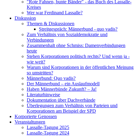
"Rote Fahnen, bunte Bänder" - das Buch des Lassalle-
Kreises
Wer war Ferdinand Lassalle?
Diskussion
Themen & Diskussionen
Streitgespräch: Männerbund - quo vadis?
Zum Verhältnis von Sozialdemokratie und
Verbindungen
Zusammenhalt ohne Schmiss: Damenverbindungen
heute
Stehen Korporationen politisch rechts? Und wenn ja -
wie weit?
Warum sind Korporationen in der öffentlichen Meinung
so umstritten?
Männerbund: Quo vadis?
Der Männerbund – ein Auslaufmodell
Haben Männerbünde Zukunft? – Ja!
Literaturhinweise
Dokumentation über Dachverbände
Überlegungen zum Verhältnis von Parteien und
Korporationen am Beispiel der SPD
Korporierte Genossen
Veranstaltungen
Lassalle-Tagung 2025
Lassalle-Tagung 2024