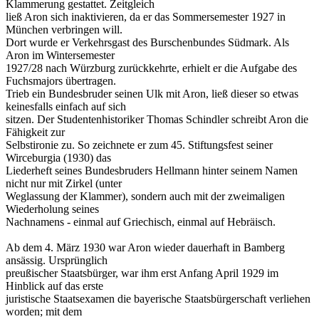
Klammerung gestattet. Zeitgleich
ließ Aron sich inaktivieren, da er das Sommersemester 1927 in
München verbringen will.
Dort wurde er Verkehrsgast des Burschenbundes Südmark. Als
Aron im Wintersemester
1927/28 nach Würzburg zurückkehrte, erhielt er die Aufgabe des
Fuchsmajors übertragen.
Trieb ein Bundesbruder seinen Ulk mit Aron, ließ dieser so etwas
keinesfalls einfach auf sich
sitzen. Der Studentenhistoriker Thomas Schindler schreibt Aron die
Fähigkeit zur
Selbstironie zu. So zeichnete er zum 45. Stiftungsfest seiner
Wirceburgia (1930) das
Liederheft seines Bundesbruders Hellmann hinter seinem Namen
nicht nur mit Zirkel (unter
Weglassung der Klammer), sondern auch mit der zweimaligen
Wiederholung seines
Nachnamens - einmal auf Griechisch, einmal auf Hebräisch.
Ab dem 4. März 1930 war Aron wieder dauerhaft in Bamberg
ansässig. Ursprünglich
preußischer Staatsbürger, war ihm erst Anfang April 1929 im
Hinblick auf das erste
juristische Staatsexamen die bayerische Staatsbürgerschaft verliehen
worden; mit dem