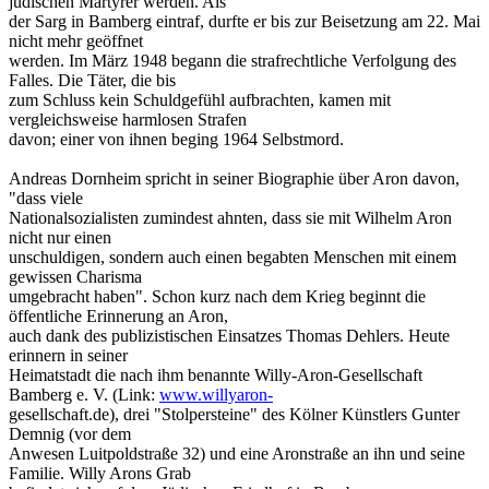
jüdischen Märtyrer werden. Als
der Sarg in Bamberg eintraf, durfte er bis zur Beisetzung am 22. Mai
nicht mehr geöffnet
werden. Im März 1948 begann die strafrechtliche Verfolgung des
Falles. Die Täter, die bis
zum Schluss kein Schuldgefühl aufbrachten, kamen mit
vergleichsweise harmlosen Strafen
davon; einer von ihnen beging 1964 Selbstmord.
Andreas Dornheim spricht in seiner Biographie über Aron davon,
"dass viele
Nationalsozialisten zumindest ahnten, dass sie mit Wilhelm Aron
nicht nur einen
unschuldigen, sondern auch einen begabten Menschen mit einem
gewissen Charisma
umgebracht haben". Schon kurz nach dem Krieg beginnt die
öffentliche Erinnerung an Aron,
auch dank des publizistischen Einsatzes Thomas Dehlers. Heute
erinnern in seiner
Heimatstadt die nach ihm benannte Willy-Aron-Gesellschaft
Bamberg e. V. (Link:
www.willyaron-
gesellschaft.de), drei "Stolpersteine" des Kölner Künstlers Gunter
Demnig (vor dem
Anwesen Luitpoldstraße 32) und eine Aronstraße an ihn und seine
Familie. Willy Arons Grab