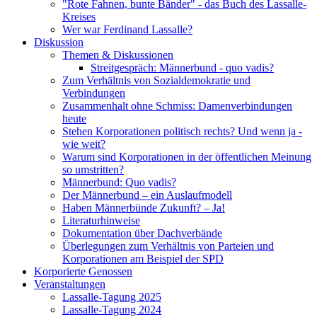
"Rote Fahnen, bunte Bänder" - das Buch des Lassalle-
Kreises
Wer war Ferdinand Lassalle?
Diskussion
Themen & Diskussionen
Streitgespräch: Männerbund - quo vadis?
Zum Verhältnis von Sozialdemokratie und
Verbindungen
Zusammenhalt ohne Schmiss: Damenverbindungen
heute
Stehen Korporationen politisch rechts? Und wenn ja -
wie weit?
Warum sind Korporationen in der öffentlichen Meinung
so umstritten?
Männerbund: Quo vadis?
Der Männerbund – ein Auslaufmodell
Haben Männerbünde Zukunft? – Ja!
Literaturhinweise
Dokumentation über Dachverbände
Überlegungen zum Verhältnis von Parteien und
Korporationen am Beispiel der SPD
Korporierte Genossen
Veranstaltungen
Lassalle-Tagung 2025
Lassalle-Tagung 2024