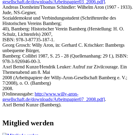
gesellschaft.de/downloads/Arbeitspapier03_2006.pdf]
.
Andreas Dornheim/Thomas Schindler: Wilhelm Aron (1907 - 1933).
Jude, NS-Gegner,
Sozialdemokrat und Verbindungsstudent (Schriftenreihe des
Historischen Vereins Bamberg;
40), Bamberg: Historischer Verein Bamberg (Herstellung: H. O.
Schulz, Lichtenfels) 2007,
ISBN: 978-3-87735-187-1.
Georg Grosch: Willy Aron, in: Gerhard C. Krischker: Bambergs
unbequeme Bürger,
Bamberg: Collibri 1987, S. 25 - 28 (Quellenanhang: 29 f.), ISBN:
978-3-926946-00-3.
Axel Bernd Kunze/Hendrik Leuker: Aufruf zur Zivilcourage. Ein
Themenabend am 8. Mai
2008 (Arbeitspapiere der Willy-Aron-Gesellschaft Bamberg e. V.;
7/2008), o. O. (Bamberg)
2008.
[Onlineausgabe:
http://www.willy-aron-
gesellschaft.de/downloads/Arbeitspapier07_2008.pdf]
.
Axel Bernd Kunze (Bamberg).
Mitglied werden