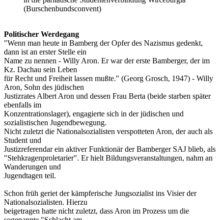
(Burschenbundsconvent)
Politischer Werdegang
"Wenn man heute in Bamberg der Opfer des Nazismus gedenkt,
dann ist an erster Stelle ein
Name zu nennen - Willy Aron. Er war der erste Bamberger, der im
Kz. Dachau sein Leben
für Recht und Freiheit lassen mußte." (Georg Grosch, 1947) - Willy
Aron, Sohn des jüdischen
Justizrates Albert Aron und dessen Frau Berta (beide starben später
ebenfalls im
Konzentrationslager), engagierte sich in der jüdischen und
sozialistischen Jugendbewegung.
Nicht zuletzt die Nationalsozialisten verspotteten Aron, der auch als
Student und
Justizreferendar ein aktiver Funktionär der Bamberger SAJ blieb, als
"Stehkragenproletarier". Er hielt Bildungsveranstaltungen, nahm an
Wanderungen und
Jugendtagen teil.
Schon früh geriet der kämpferische Jungsozialist ins Visier der
Nationalsozialisten. Hierzu
beigetragen hatte nicht zuletzt, dass Aron im Prozess um die
sogenannte "Schlacht am