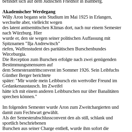
befindet sich auf dem Jüdischen Friedhof in Bamberg.
Akademischer Werdegang
Willy Aron begann sein Studium im Mai 1925 in Erlangen,
wechselte aber, vielleicht wegen
des latent antisemitischen Klimas dort, nach nur einem Semester
nach Würzburg. Hier
wurde er, den sie wegen seiner politischen Auffassung mit
Spitznamen "Ilja Andrewitsch"
riefen, Waffenstudent des paritätischen Burschenbundes
Wirceburgia.
Die Reception zum Burschen erfolgte nach zwei genügenden
Bestimmungsmensuren auf
dem Semesterantrittsconvent im Sommer 1926. Sein Leibfuchs
Günther Berger berichtete
später: "Mir wurde mein Leibbursch ein wertvoller Freund im
Gedankenaustausch. Im Zweifel
hätte ich mit einem anderen Leibburschen nur über Banalitäten
sprechen können."
Im folgenden Semester wurde Aron zum Zweitchargierten und
damit zum Fechtwart gewählt.
Als der Semesterabschlussconvent den als still, schlank und
sportlich beschriebenen
Burschen aus seiner Charge entließ, wurde ihm sofort die