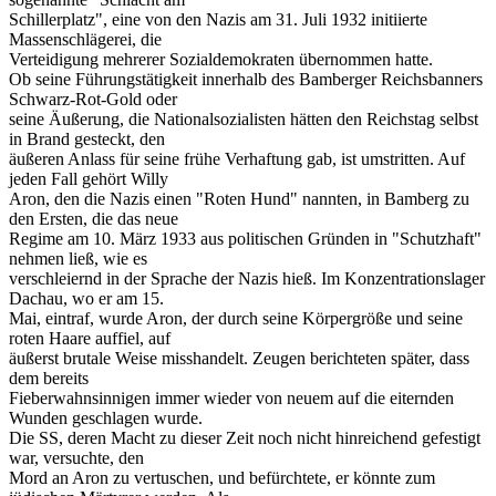
Schillerplatz", eine von den Nazis am 31. Juli 1932 initiierte
Massenschlägerei, die
Verteidigung mehrerer Sozialdemokraten übernommen hatte.
Ob seine Führungstätigkeit innerhalb des Bamberger Reichsbanners
Schwarz-Rot-Gold oder
seine Äußerung, die Nationalsozialisten hätten den Reichstag selbst
in Brand gesteckt, den
äußeren Anlass für seine frühe Verhaftung gab, ist umstritten. Auf
jeden Fall gehört Willy
Aron, den die Nazis einen "Roten Hund" nannten, in Bamberg zu
den Ersten, die das neue
Regime am 10. März 1933 aus politischen Gründen in "Schutzhaft"
nehmen ließ, wie es
verschleiernd in der Sprache der Nazis hieß. Im Konzentrationslager
Dachau, wo er am 15.
Mai, eintraf, wurde Aron, der durch seine Körpergröße und seine
roten Haare auffiel, auf
äußerst brutale Weise misshandelt. Zeugen berichteten später, dass
dem bereits
Fieberwahnsinnigen immer wieder von neuem auf die eiternden
Wunden geschlagen wurde.
Die SS, deren Macht zu dieser Zeit noch nicht hinreichend gefestigt
war, versuchte, den
Mord an Aron zu vertuschen, und befürchtete, er könnte zum