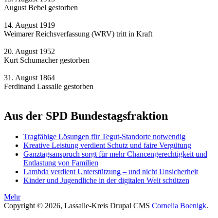
August Bebel gestorben
14. August 1919
Weimarer Reichsverfassung (WRV) tritt in Kraft
20. August 1952
Kurt Schumacher gestorben
31. August 1864
Ferdinand Lassalle gestorben
Aus der SPD Bundestagsfraktion
Tragfähige Lösungen für Tegut-Standorte notwendig
Kreative Leistung verdient Schutz und faire Vergütung
Ganztagsanspruch sorgt für mehr Chancengerechtigkeit und
Entlastung von Familien
Lambda verdient Unterstützung – und nicht Unsicherheit
Kinder und Jugendliche in der digitalen Welt schützen
Mehr
Copyright © 2026, Lassalle-Kreis Drupal CMS
Cornelia Boenigk
.