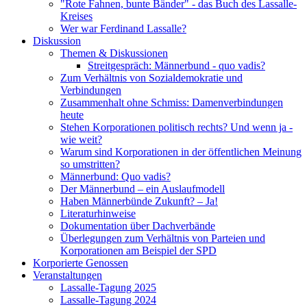
"Rote Fahnen, bunte Bänder" - das Buch des Lassalle-
Kreises
Wer war Ferdinand Lassalle?
Diskussion
Themen & Diskussionen
Streitgespräch: Männerbund - quo vadis?
Zum Verhältnis von Sozialdemokratie und
Verbindungen
Zusammenhalt ohne Schmiss: Damenverbindungen
heute
Stehen Korporationen politisch rechts? Und wenn ja -
wie weit?
Warum sind Korporationen in der öffentlichen Meinung
so umstritten?
Männerbund: Quo vadis?
Der Männerbund – ein Auslaufmodell
Haben Männerbünde Zukunft? – Ja!
Literaturhinweise
Dokumentation über Dachverbände
Überlegungen zum Verhältnis von Parteien und
Korporationen am Beispiel der SPD
Korporierte Genossen
Veranstaltungen
Lassalle-Tagung 2025
Lassalle-Tagung 2024