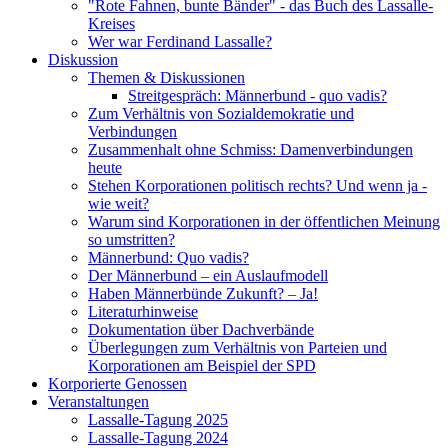
"Rote Fahnen, bunte Bänder" - das Buch des Lassalle-
Kreises
Wer war Ferdinand Lassalle?
Diskussion
Themen & Diskussionen
Streitgespräch: Männerbund - quo vadis?
Zum Verhältnis von Sozialdemokratie und
Verbindungen
Zusammenhalt ohne Schmiss: Damenverbindungen
heute
Stehen Korporationen politisch rechts? Und wenn ja -
wie weit?
Warum sind Korporationen in der öffentlichen Meinung
so umstritten?
Männerbund: Quo vadis?
Der Männerbund – ein Auslaufmodell
Haben Männerbünde Zukunft? – Ja!
Literaturhinweise
Dokumentation über Dachverbände
Überlegungen zum Verhältnis von Parteien und
Korporationen am Beispiel der SPD
Korporierte Genossen
Veranstaltungen
Lassalle-Tagung 2025
Lassalle-Tagung 2024