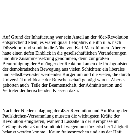
Auf Grund der Inhaftierung war sein Anteil an der 48er-Revolution
entsprechend klein, es waren quasi Lehrjahre, die ihn u. a. nach
Düsseldorf und somit in die Nähe von Karl Marx führten. Aber er
hatte einen tiefen Einblick in die gesellschaftlichen Veränderungen
und ihre Zusammensetzung genommen, denn zur großen
Beunruhigung der Anhänger der Reaktion kamen die Protagonisten
der demokratischen Bewegung aus vielen Schichten: ein liberales
und selbstbewusster werdendes Bürgertum und die vielen, die durch
Universität und Ideale der Burschenschaft geprägt waren. Aber es
gehörten auch Teile der Beamten­schaft, der Administration und
Vertreter der herrschenden Klassen dazu.
Nach der Niederschlagung der 48er Revolution und Auflösung der
Paulskirchen-Versammlung mussten die wichtigsten Kräfte der
Revolution emigrieren, während Lassalle in der Kernphase im
Gefängnis einsaß und somit nicht wegen umstürzlerischer Tätigkeit
belangt werden konnte. Kaum freigesprochen und aus der Haft