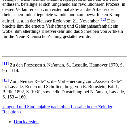
entlassen, beteiligte er sich umgehend am revolutionären Prozess, in
dessen Verlauf er sich zum erstenmal aktiv an die Arbeiter der
rheinischen Industriegebiete wandte und zum bewaffneten Kampf
[12]
aufrief, u. a. in der Neusser Rede vom 21. November.
Dies
brachte ihm die erneute Verhaftung und Gefängnisaufenthalt ein,
wobei ihm allerdings Briefverkehr und das Schreiben von Artikeln
für die Neue Rheinische Zeitung gestattet wurde.
[11]
Zu den Prozessen s. Na’aman, S., Lassalle, Hannover 1970, S.
95 – 114.
[12]
Zur „Neußer Rede“ s. die Vorbemerkung zur „Assisen-Rede“
in: Lassalle, Reden und Schriften, hrsg. von E. Bernstein, Bd. 1,
Berlin 1892, S. 193f., sowie die Darstellung bei Na’aman, Lassalle,
S. 153 – 160.
‹ Jugend und Studienjahre
nach oben
Lassalle in der Zeit der
Reaktion ›
Druckversion