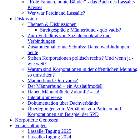
"Rote Fahnen, bunte Bänder" - das Buch des Lassalle-
Kreises
Wer war Ferdinand Lassalle?
Diskussion
Themen & Diskussionen
Streitgespräch: Männerbund - quo vadis?
Zum Verhältnis von Sozialdemokratie und
Verbindungen
Zusammenhalt ohne Schmiss: Damenverbindungen
heute
Stehen Korporationen politisch rechts? Und wenn ja -
wie weit?
Warum sind Korporationen in der öffentlichen Meinung
so umstritten?
Männerbund: Quo vadis?
Der Männerbund – ein Auslaufmodell
Haben Männerbünde Zukunft? – Ja!
Literaturhinweise
Dokumentation über Dachverbände
Überlegungen zum Verhältnis von Parteien und
Korporationen am Beispiel der SPD
Korporierte Genossen
Veranstaltungen
Lassalle-Tagung 2025
Lassalle-Tagung 2024