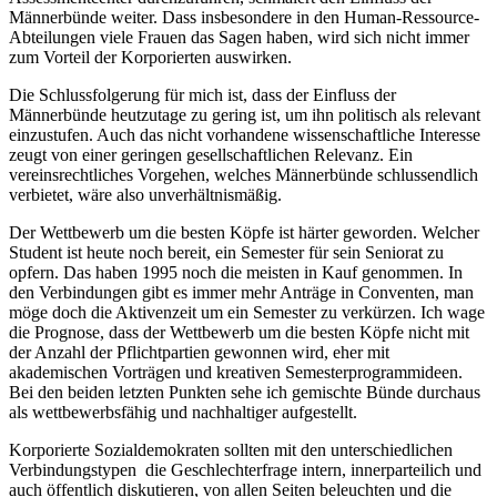
Männerbünde weiter. Dass insbesondere in den Human-Ressource-
Abteilungen viele Frauen das Sagen haben, wird sich nicht immer
zum Vorteil der Korporierten auswirken.
Die Schlussfolgerung für mich ist, dass der Einfluss der
Männerbünde heutzutage zu gering ist, um ihn politisch als relevant
einzustufen. Auch das nicht vorhandene wissenschaftliche Interesse
zeugt von einer geringen gesellschaftlichen Relevanz. Ein
vereinsrechtliches Vorgehen, welches Männerbünde schlussendlich
verbietet, wäre also unverhältnismäßig.
Der Wettbewerb um die besten Köpfe ist härter geworden. Welcher
Student ist heute noch bereit, ein Semester für sein Seniorat zu
opfern. Das haben 1995 noch die meisten in Kauf genommen. In
den Verbindungen gibt es immer mehr Anträge in Conventen, man
möge doch die Aktivenzeit um ein Semester zu verkürzen. Ich wage
die Prognose, dass der Wettbewerb um die besten Köpfe nicht mit
der Anzahl der Pflichtpartien gewonnen wird, eher mit
akademischen Vorträgen und kreativen Semesterprogrammideen.
Bei den beiden letzten Punkten sehe ich gemischte Bünde durchaus
als wettbewerbsfähig und nachhaltiger aufgestellt.
Korporierte Sozialdemokraten sollten mit den unterschiedlichen
Verbindungstypen die Geschlechterfrage intern, innerparteilich und
auch öffentlich diskutieren, von allen Seiten beleuchten und die