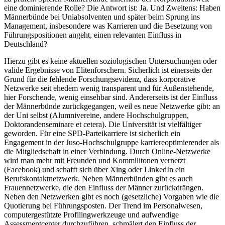
eine dominierende Rolle? Die Antwort ist: Ja. Und Zweitens: Haben
Männerbünde bei Uniabsolventen und später beim Sprung ins
Management, insbesondere was Karrieren und die Besetzung von
Führungspositionen angeht, einen relevanten Einfluss in
Deutschland?
Hierzu gibt es keine aktuellen soziologischen Untersuchungen oder
valide Ergebnisse von Elitenforschern. Sicherlich ist einerseits der
Grund für die fehlende Forschungsevidenz, dass korporative
Netzwerke seit ehedem wenig transparent und für Außenstehende,
hier Forschende, wenig einsehbar sind. Andererseits ist der Einfluss
der Männerbünde zurückgegangen, weil es neue Netzwerke gibt: an
der Uni selbst (Alumnivereine, andere Hochschulgruppen,
Doktorandenseminare et cetera). Die Universität ist vielfältiger
geworden. Für eine SPD-Parteikarriere ist sicherlich ein
Engagement in der Juso-Hochschulgruppe karriereoptimierender als
die Mitgliedschaft in einer Verbindung. Durch Online-Netzwerke
wird man mehr mit Freunden und Kommilitonen vernetzt
(Facebook) und schafft sich über Xing oder LinkedIn ein
Berufskontaktnetzwerk. Neben Männerbünden gibt es auch
Frauennetzwerke, die den Einfluss der Männer zurückdrängen.
Neben den Netzwerken gibt es noch (gesetzliche) Vorgaben wie die
Quotierung bei Führungsposten. Der Trend im Personalwesen,
computergestützte Profilingwerkzeuge und aufwendige
Assessmentcenter durchzuführen, schmälert den Einfluss der