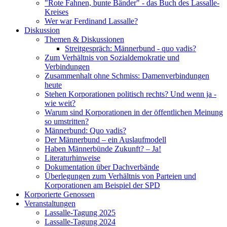
"Rote Fahnen, bunte Bänder" - das Buch des Lassalle-
Kreises
Wer war Ferdinand Lassalle?
Diskussion
Themen & Diskussionen
Streitgespräch: Männerbund - quo vadis?
Zum Verhältnis von Sozialdemokratie und
Verbindungen
Zusammenhalt ohne Schmiss: Damenverbindungen
heute
Stehen Korporationen politisch rechts? Und wenn ja -
wie weit?
Warum sind Korporationen in der öffentlichen Meinung
so umstritten?
Männerbund: Quo vadis?
Der Männerbund – ein Auslaufmodell
Haben Männerbünde Zukunft? – Ja!
Literaturhinweise
Dokumentation über Dachverbände
Überlegungen zum Verhältnis von Parteien und
Korporationen am Beispiel der SPD
Korporierte Genossen
Veranstaltungen
Lassalle-Tagung 2025
Lassalle-Tagung 2024