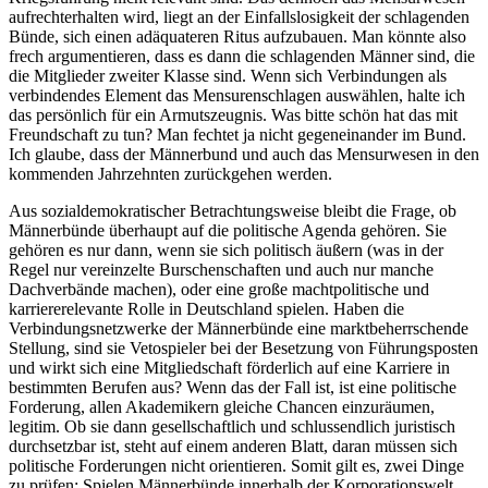
aufrechterhalten wird, liegt an der Einfallslosigkeit der schlagenden
Bünde, sich einen adäquateren Ritus aufzubauen. Man könnte also
frech argumentieren, dass es dann die schlagenden Männer sind, die
die Mitglieder zweiter Klasse sind. Wenn sich Verbindungen als
verbindendes Element das Mensurenschlagen auswählen, halte ich
das persönlich für ein Armutszeugnis. Was bitte schön hat das mit
Freundschaft zu tun? Man fechtet ja nicht gegeneinander im Bund.
Ich glaube, dass der Männerbund und auch das Mensurwesen in den
kommenden Jahrzehnten zurückgehen werden.
Aus sozialdemokratischer Betrachtungsweise bleibt die Frage, ob
Männerbünde überhaupt auf die politische Agenda gehören. Sie
gehören es nur dann, wenn sie sich politisch äußern (was in der
Regel nur vereinzelte Burschenschaften und auch nur manche
Dachverbände machen), oder eine große machtpolitische und
karriererelevante Rolle in Deutschland spielen. Haben die
Verbindungsnetzwerke der Männerbünde eine marktbeherrschende
Stellung, sind sie Vetospieler bei der Besetzung von Führungsposten
und wirkt sich eine Mitgliedschaft förderlich auf eine Karriere in
bestimmten Berufen aus? Wenn das der Fall ist, ist eine politische
Forderung, allen Akademikern gleiche Chancen einzuräumen,
legitim. Ob sie dann gesellschaftlich und schlussendlich juristisch
durchsetzbar ist, steht auf einem anderen Blatt, daran müssen sich
politische Forderungen nicht orientieren. Somit gilt es, zwei Dinge
zu prüfen: Spielen Männerbünde innerhalb der Korporationswelt